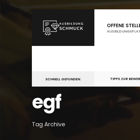
for:
Skip
to
OFFENE STELL
AUSBILDUNGSPLA
content
TIPPS ZUR BEWE
SCHNELL GEFUNDEN:
egf
Tag Archive