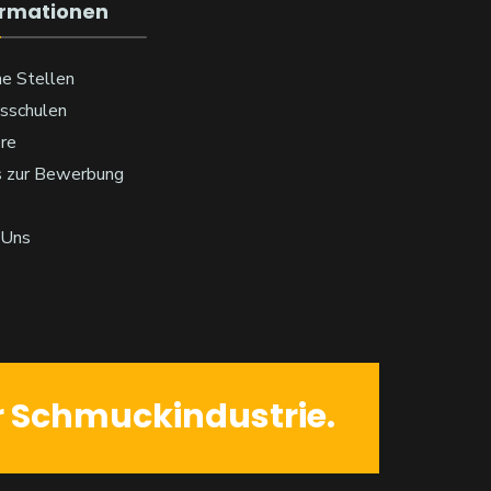
ormationen
e Stellen
sschulen
ere
s zur Bewerbung
s
 Uns
r Schmuckindustrie.