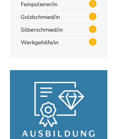
Feinpolierer/in
3
Goldschmied/in
3
Silberschmied/in
1
Werkgehilfe/in
iker
2
haniker