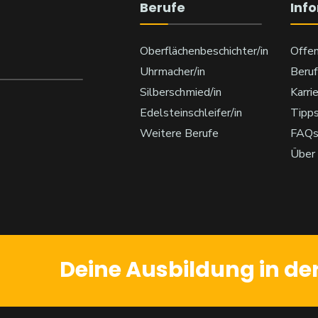
Berufe
Inf
Oberflächenbeschichter/in
Offen
Uhrmacher/in
Beruf
Silberschmied/in
Karri
Edelsteinschleifer/in
Tipp
Weitere Berufe
FAQ
Über
Deine Ausbildung in de