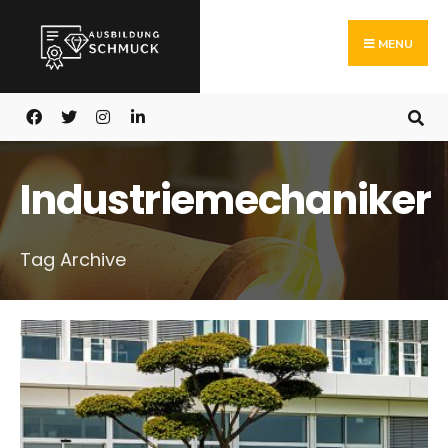
Search
Skip
for:
to
MENU
content
Industriemechaniker
Tag Archive