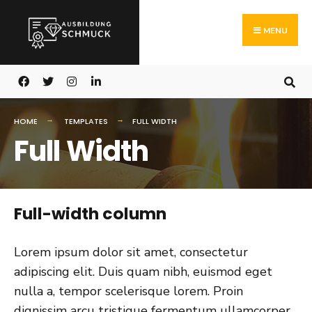
Search
Skip
for:
to
MENU
content
HOME
TEMPLATES
FULL WIDTH
Full Width
Full-width column
Lorem ipsum dolor sit amet, consectetur
adipiscing elit. Duis quam nibh, euismod eget
nulla a, tempor scelerisque lorem. Proin
dignissim arcu tristique fermentum ullamcorper.