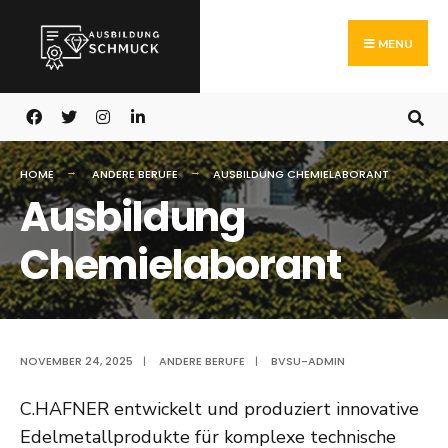
Search
Skip
for:
to
MENU
content
HOME
ANDERE BERUFE
AUSBILDUNG CHEMIELABORANT
Ausbildung
Chemielaborant
NOVEMBER 24, 2025
|
ANDERE BERUFE
|
BVSU-ADMIN
C.HAFNER entwickelt und produziert innovative
Edelmetallprodukte für komplexe technische